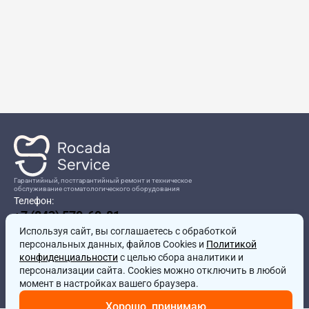
Гарантийный, постгарантийный ремонт и техническое
обслуживание стоматологического оборудования
Телефон:
+7 (843) 570-60-81
Режим работы:
Используя сайт, вы соглашаетесь
8:00-17:00
с обработкой
персональных данных, файлов Cookies и
Политикой
Адрес:
конфиденциальности
с целью сбора аналитики и
г.Казань, ул.Проспект Победы, д.204в
персонализации сайта. Cookies можно отключить в любой
Почта:
момент в настройках вашего браузера.
service@rocadamed.ru
Хорошо, принимаю