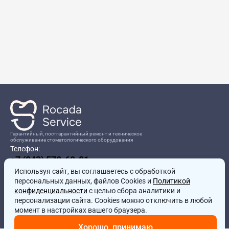
Гарантийный, постгарантийный ремонт и техническое
обслуживание стоматологического оборудования
Телефон:
+7 (843) 570-60-81
Режим работы:
Используя сайт, вы соглашаетесь
8:00-17:00
с обработкой
персональных данных, файлов Cookies и
Политикой
Адрес:
конфиденциальности
с целью сбора аналитики и
г.Казань, ул.Проспект Победы, д.204в
персонализации сайта. Cookies можно отключить в любой
Почта:
момент в настройках вашего браузера.
service@rocadamed.ru
Хорошо, принимаю