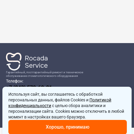
Гарантийный, постгарантийный ремонт и техническое
обслуживание стоматологического оборудования
Телефон:
+7 (843) 570-60-81
Режим работы:
Используя сайт, вы соглашаетесь
8:00-17:00
с обработкой
персональных данных, файлов Cookies и
Политикой
Адрес:
конфиденциальности
с целью сбора аналитики и
г.Казань, ул.Проспект Победы, д.204в
персонализации сайта. Cookies можно отключить в любой
Почта:
момент в настройках вашего браузера.
service@rocadamed.ru
Хорошо, принимаю
Другие проекты