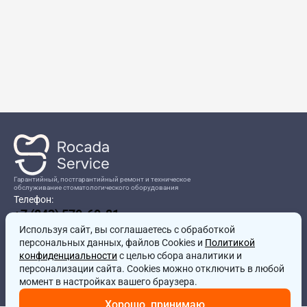
Гарантийный, постгарантийный ремонт и техническое
обслуживание стоматологического оборудования
Телефон:
+7 (843) 570-60-81
Режим работы:
Используя сайт, вы соглашаетесь
8:00-17:00
с обработкой
персональных данных, файлов Cookies и
Политикой
Адрес:
конфиденциальности
с целью сбора аналитики и
г.Казань, ул.Проспект Победы, д.204в
персонализации сайта. Cookies можно отключить в любой
Почта:
момент в настройках вашего браузера.
service@rocadamed.ru
Хорошо, принимаю