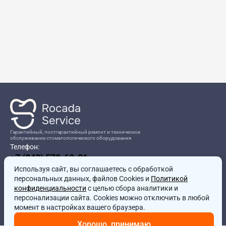
Гарантийный, постгарантийный ремонт и техническое
обслуживание стоматологического оборудования
Телефон:
+7 (843) 570-60-81
Режим работы:
Используя сайт, вы соглашаетесь
8:00-17:00
с обработкой
персональных данных, файлов Cookies и
Политикой
Адрес:
конфиденциальности
с целью сбора аналитики и
г.Казань, ул.Проспект Победы, д.204в
персонализации сайта. Cookies можно отключить в любой
Почта:
момент в настройках вашего браузера.
service@rocadamed.ru
Хорошо, принимаю