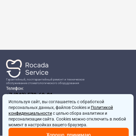
Гарантийный, постгарантийный ремонт и техническое
обслуживание стоматологического оборудования
Телефон:
+7 (843) 570-60-81
Режим работы:
Используя сайт, вы соглашаетесь
8:00-17:00
с обработкой
персональных данных, файлов Cookies и
Политикой
Адрес:
конфиденциальности
с целью сбора аналитики и
г.Казань, ул.Проспект Победы, д.204в
персонализации сайта. Cookies можно отключить в любой
Почта:
момент в настройках вашего браузера.
service@rocadamed.ru
Хорошо, принимаю