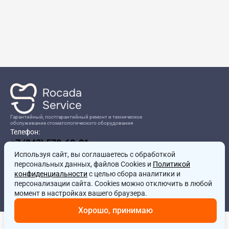
Гарантийный, постгарантийный ремонт и техническое
обслуживание стоматологического оборудования
Телефон:
+7 (843) 570-60-81
Режим работы:
Используя сайт, вы соглашаетесь
8:00-17:00
с обработкой
персональных данных, файлов Cookies и
Политикой
Адрес:
конфиденциальности
с целью сбора аналитики и
г.Казань, ул.Проспект Победы, д.204в
персонализации сайта. Cookies можно отключить в любой
Почта:
момент в настройках вашего браузера.
service@rocadamed.ru
Хорошо, принимаю
Другие проекты