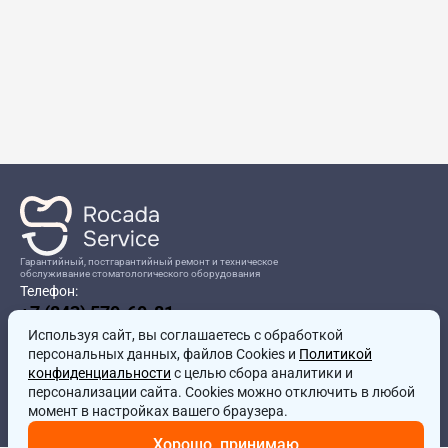
Гарантийный, постгарантийный ремонт и техническое
обслуживание стоматологического оборудования
Телефон:
+7 (843) 570-60-81
Режим работы:
Используя сайт, вы соглашаетесь
8:00-17:00
с обработкой
персональных данных, файлов Cookies и
Политикой
Адрес:
конфиденциальности
с целью сбора аналитики и
г.Казань, ул.Проспект Победы, д.204в
персонализации сайта. Cookies можно отключить в любой
Почта:
момент в настройках вашего браузера.
service@rocadamed.ru
Хорошо, принимаю