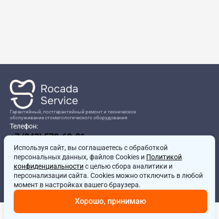
Гарантийный, постгарантийный ремонт и техническое
обслуживание стоматологического оборудования
Телефон:
+7 (843) 570-60-81
Режим работы:
Используя сайт, вы соглашаетесь
8:00-17:00
с обработкой
персональных данных, файлов Cookies и
Политикой
Адрес:
конфиденциальности
с целью сбора аналитики и
г.Казань, ул.Проспект Победы, д.204в
персонализации сайта. Cookies можно отключить в любой
Почта:
момент в настройках вашего браузера.
service@rocadamed.ru
Хорошо, принимаю
Другие проекты