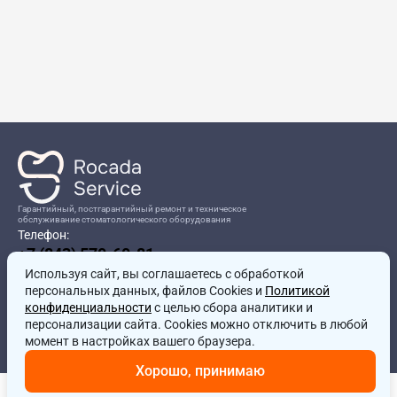
Гарантийный, постгарантийный ремонт и техническое
обслуживание стоматологического оборудования
Телефон:
+7 (843) 570-60-81
Режим работы:
Используя сайт, вы соглашаетесь
8:00-17:00
с обработкой
персональных данных, файлов Cookies и
Политикой
Адрес:
конфиденциальности
с целью сбора аналитики и
г.Казань, ул.Проспект Победы, д.204в
персонализации сайта. Cookies можно отключить в любой
Почта:
момент в настройках вашего браузера.
service@rocadamed.ru
Хорошо, принимаю
Другие проекты