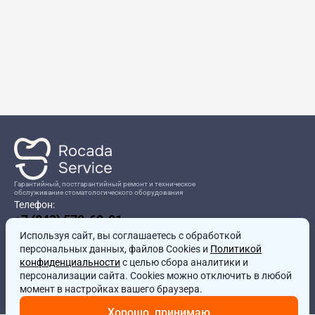
Гарантийный, постгарантийный ремонт и техническое
обслуживание стоматологического оборудования
Телефон:
+7 (843) 570-60-81
Режим работы:
Используя сайт, вы соглашаетесь
8:00-17:00
с обработкой
персональных данных, файлов Cookies и
Политикой
Адрес:
конфиденциальности
с целью сбора аналитики и
г.Казань, ул.Проспект Победы, д.204в
персонализации сайта. Cookies можно отключить в любой
Почта:
момент в настройках вашего браузера.
service@rocadamed.ru
Хорошо, принимаю