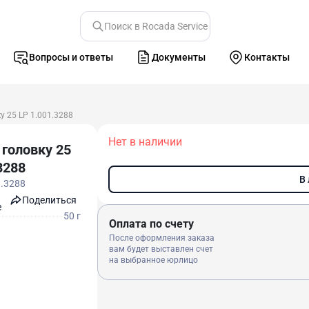
Поиск в Rocada Service
Вопросы и ответы
Документы
Контакты
у 25 LP 1.001.3288
Нет в наличии
 головку 25
3288
В
1.3288
Поделиться
e
50 г
Оплата по счету
После оформления заказа
вам будет выставлен счет
на выбранное юрлицо