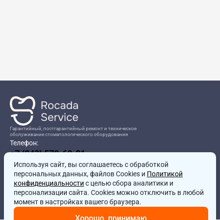
Гарантийный, постгарантийный ремонт и техническое
обслуживание стоматологического оборудования
Телефон:
+7 (843) 570-60-81
Режим работы:
Используя сайт, вы соглашаетесь
8:00-17:00
с обработкой
персональных данных, файлов Cookies и
Политикой
Адрес:
конфиденциальности
с целью сбора аналитики и
г.Казань, ул.Проспект Победы, д.204в
персонализации сайта. Cookies можно отключить в любой
Почта:
момент в настройках вашего браузера.
service@rocadamed.ru
Хорошо, принимаю