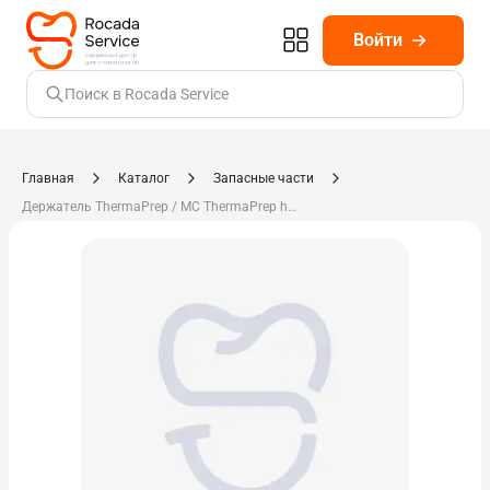
Войти
Поиск в Rocada Service
Главная
Каталог
Запасные части
Держатель ThermaPrep / MC ThermaPrep holder 1шт H017630043180